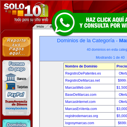
Dominios de la Categoría -
Mar
40 dominios en esta categ
Mostrando 1 de 40
Nombre de Dominio
Precio
RegistroDePatentes.es
Ofert
RegistroDeMarcas.net
$999
MarcasWeb.com
$1,50
BaseDeMarcas.com
Ofert
MarcasInternet.com
Ofert
MarcasEnVenta.com
$3,00
registrodemarcas.org
$5,00
logosymarcas.com
$699