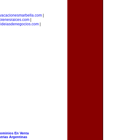
vacacionesmarbella.com
|
bienesraices.com
|
|
ideiasdenegocios.com
|
ominios En Venta
strias Argentinas