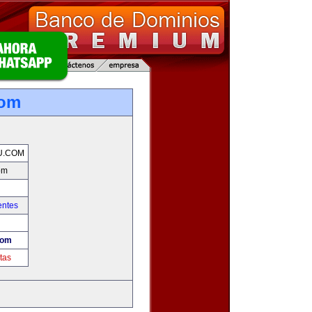
com
U.COM
om
entes
com
tas