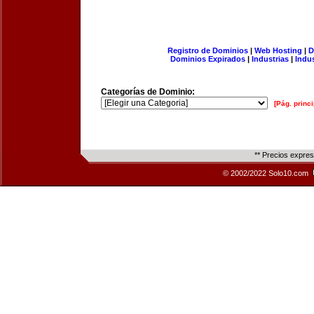
Registro de Dominios
|
Web Hosting
|
D
Dominios Expirados
|
Industrias
|
Indu
Categorías de Dominio:
[Pág. princi
** Precios expre
© 2002/2022 Solo10.com