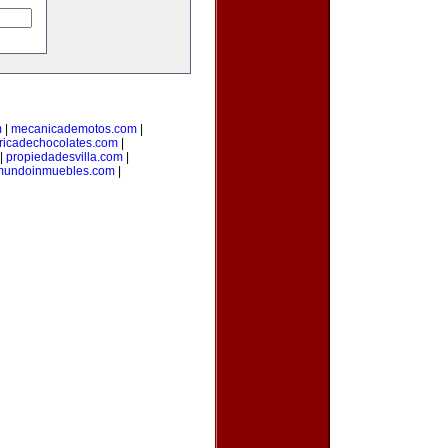
m
|
mecanicademotos.com
|
ricadechocolates.com
|
|
propiedadesvilla.com
|
mundoinmuebles.com
|