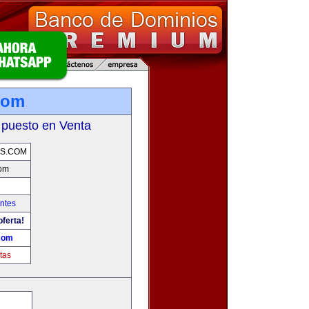
com
 puesto en Venta
S.COM
om
ntes
oferta!
com
tas