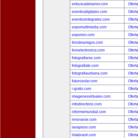
enbuscadelamor.com
Ofert
eventosdigitales.com
Ofert
eventosintegrales.com
Ofert
expomultimedia.com
Ofert
exponen.com
Ofert
forodeamigos.com
Ofert
foroelectronica.com
Ofert
fotografiarse.com
Ofert
fotografiate.com
Ofert
fotografiaurbana.com
Ofert
futurosolar.com
Ofert
i-gratis.com
Ofert
imagenesvirtuales.com
Ofert
infodirectorio.com
Ofert
informemundial.com
Ofert
innovarse.com
Ofert
lavapisos.com
Ofert
listabrasil.com
Ofert