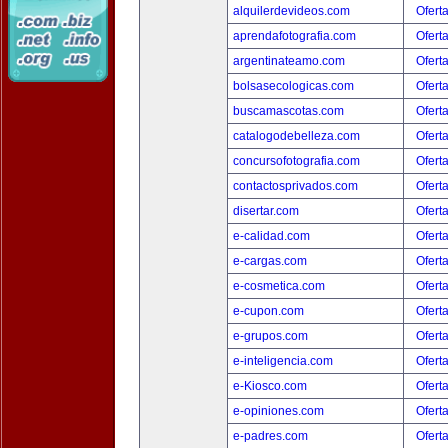
alquilerdevideos.com
Ofert
aprendafotografia.com
Ofert
argentinateamo.com
Ofert
bolsasecologicas.com
Ofert
buscamascotas.com
Ofert
catalogodebelleza.com
Ofert
concursofotografia.com
Ofert
contactosprivados.com
Ofert
disertar.com
Ofert
e-calidad.com
Ofert
e-cargas.com
Ofert
e-cosmetica.com
Ofert
e-cupon.com
Ofert
e-grupos.com
Ofert
e-inteligencia.com
Ofert
e-Kiosco.com
Ofert
e-opiniones.com
Ofert
e-padres.com
Ofert