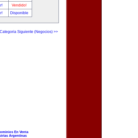
ar!
Vendido!
ar!
Disponible
Categoria Siguiente (Negocios) >>
ominios En Venta
strias Argentinas