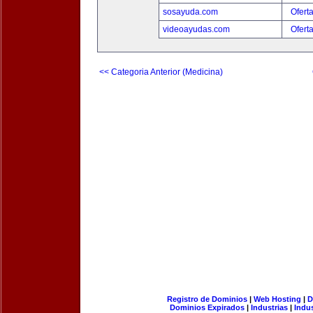
sosayuda.com
Ofert
videoayudas.com
Ofert
<< Categoria Anterior (Medicina)
Registro de Dominios
|
Web Hosting
|
D
Dominios Expirados
|
Industrias
|
Indu