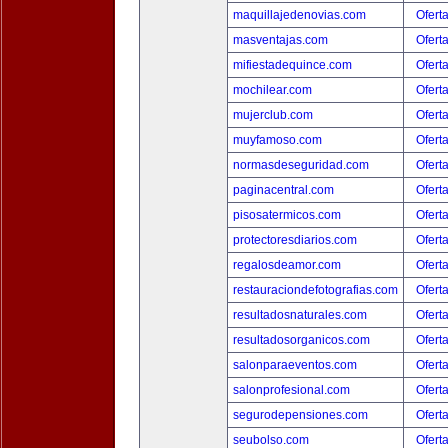
maquillajedenovias.com
Ofert
masventajas.com
Ofert
mifiestadequince.com
Ofert
mochilear.com
Ofert
mujerclub.com
Ofert
muyfamoso.com
Ofert
normasdeseguridad.com
Ofert
paginacentral.com
Ofert
pisosatermicos.com
Ofert
protectoresdiarios.com
Ofert
regalosdeamor.com
Ofert
restauraciondefotografias.com
Ofert
resultadosnaturales.com
Ofert
resultadosorganicos.com
Ofert
salonparaeventos.com
Ofert
salonprofesional.com
Ofert
segurodepensiones.com
Ofert
seubolso.com
Ofert