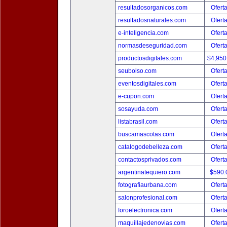
resultadosorganicos.com
Ofert
resultadosnaturales.com
Ofert
e-inteligencia.com
Ofert
normasdeseguridad.com
Ofert
productosdigitales.com
$4,950
seubolso.com
Ofert
eventosdigitales.com
Ofert
e-cupon.com
Ofert
sosayuda.com
Ofert
listabrasil.com
Ofert
buscamascotas.com
Ofert
catalogodebelleza.com
Ofert
contactosprivados.com
Ofert
argentinatequiero.com
$590.
fotografiaurbana.com
Ofert
salonprofesional.com
Ofert
foroelectronica.com
Ofert
maquillajedenovias.com
Ofert