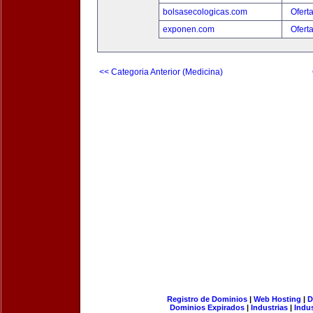
bolsasecologicas.com
Ofert
exponen.com
Ofert
<< Categoria Anterior (Medicina)
Registro de Dominios
|
Web Hosting
|
D
Dominios Expirados
|
Industrias
|
Indu