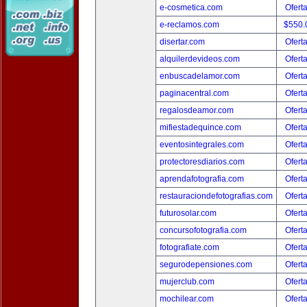
e-cosmetica.com
Ofert
e-reclamos.com
$550.
disertar.com
Ofert
alquilerdevideos.com
Ofert
enbuscadelamor.com
Ofert
paginacentral.com
Ofert
regalosdeamor.com
Ofert
mifiestadequince.com
Ofert
eventosintegrales.com
Ofert
protectoresdiarios.com
Ofert
aprendafotografia.com
Ofert
restauraciondefotografias.com
Ofert
futurosolar.com
Ofert
concursofotografia.com
Ofert
fotografiate.com
Ofert
segurodepensiones.com
Ofert
mujerclub.com
Ofert
mochilear.com
Ofert