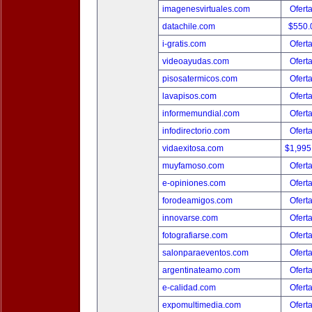
imagenesvirtuales.com
Ofert
datachile.com
$550.
i-gratis.com
Ofert
videoayudas.com
Ofert
pisosatermicos.com
Ofert
lavapisos.com
Ofert
informemundial.com
Ofert
infodirectorio.com
Ofert
vidaexitosa.com
$1,995
muyfamoso.com
Ofert
e-opiniones.com
Ofert
forodeamigos.com
Ofert
innovarse.com
Ofert
fotografiarse.com
Ofert
salonparaeventos.com
Ofert
argentinateamo.com
Ofert
e-calidad.com
Ofert
expomultimedia.com
Ofert