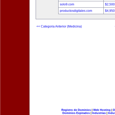
solo9.com
$2,500
productosdigitales.com
$4,950
<< Categoria Anterior (Medicina)
Registro de Dominios
|
Web Hosting
|
D
Dominios Expirados
|
Industrias
|
Indu