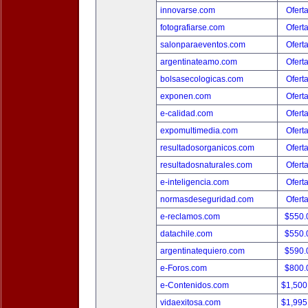
innovarse.com
Ofert
fotografiarse.com
Ofert
salonparaeventos.com
Ofert
argentinateamo.com
Ofert
bolsasecologicas.com
Ofert
exponen.com
Ofert
e-calidad.com
Ofert
expomultimedia.com
Ofert
resultadosorganicos.com
Ofert
resultadosnaturales.com
Ofert
e-inteligencia.com
Ofert
normasdeseguridad.com
Ofert
e-reclamos.com
$550.
datachile.com
$550.
argentinatequiero.com
$590.
e-Foros.com
$800.
e-Contenidos.com
$1,500
vidaexitosa.com
$1,995