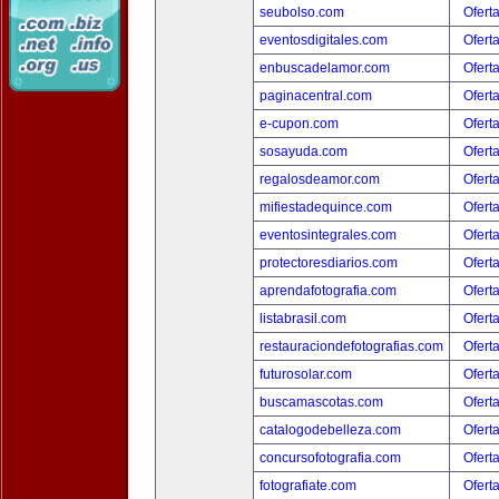
seubolso.com
Ofert
eventosdigitales.com
Ofert
enbuscadelamor.com
Ofert
paginacentral.com
Ofert
e-cupon.com
Ofert
sosayuda.com
Ofert
regalosdeamor.com
Ofert
mifiestadequince.com
Ofert
eventosintegrales.com
Ofert
protectoresdiarios.com
Ofert
aprendafotografia.com
Ofert
listabrasil.com
Ofert
restauraciondefotografias.com
Ofert
futurosolar.com
Ofert
buscamascotas.com
Ofert
catalogodebelleza.com
Ofert
concursofotografia.com
Ofert
fotografiate.com
Ofert