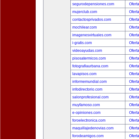
segurodepensiones.com
Ofert
mujerclub.com
Ofert
contactosprivados.com
Ofert
mochilear.com
Ofert
imagenesvirtuales.com
Ofert
i-gratis.com
Ofert
videoayudas.com
Ofert
pisosatermicos.com
Ofert
fotografiaurbana.com
Ofert
lavapisos.com
Ofert
informemundial.com
Ofert
infodirectorio.com
Ofert
salonprofesional.com
Ofert
muyfamoso.com
Ofert
e-opiniones.com
Ofert
foroelectronica.com
Ofert
maquillajedenovias.com
Ofert
forodeamigos.com
Ofert