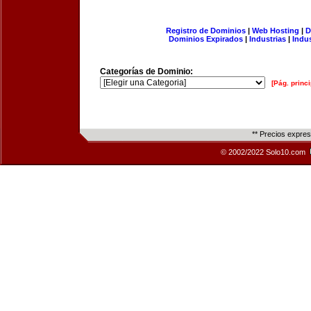
Registro de Dominios
|
Web Hosting
|
D
Dominios Expirados
|
Industrias
|
Indu
Categorías de Dominio:
[Pág. princi
** Precios expre
© 2002/2022 Solo10.com