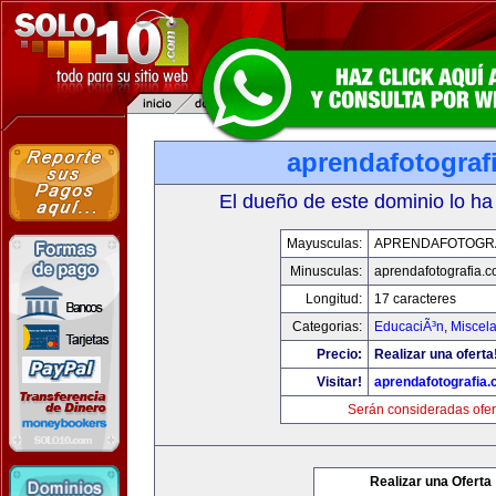
aprendafotograf
El dueño de este dominio lo ha
Mayusculas:
APRENDAFOTOGR
Minusculas:
aprendafotografia.
Longitud:
17 caracteres
Categorias:
EducaciÃ³n
,
Miscela
Precio:
Realizar una oferta
Visitar!
aprendafotografia
Serán consideradas ofer
Realizar una Oferta