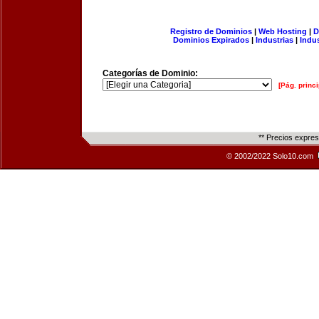
Registro de Dominios
|
Web Hosting
|
D
Dominios Expirados
|
Industrias
|
Indu
Categorías de Dominio:
[Pág. princi
** Precios expre
© 2002/2022 Solo10.com