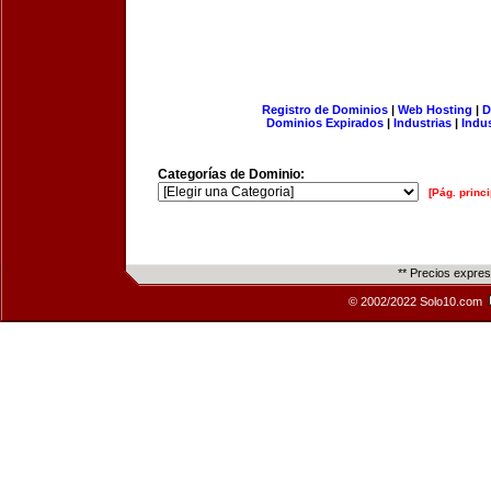
Registro de Dominios
|
Web Hosting
|
D
Dominios Expirados
|
Industrias
|
Indu
Categorías de Dominio:
[Pág. princi
** Precios expre
© 2002/2022 Solo10.com