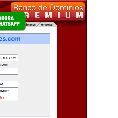
es.com
ADES.COM
s.com
a!
es.com
tas