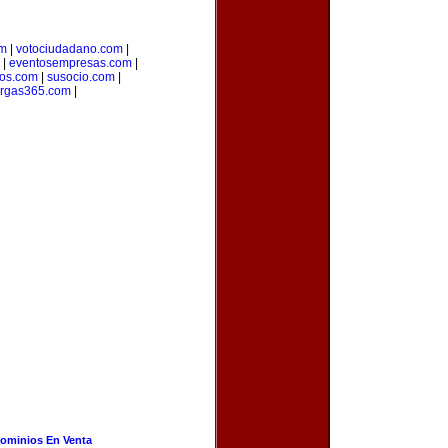
om
|
votociudadano.com
|
|
eventosempresas.com
|
os.com
|
susocio.com
|
rgas365.com
|
ominios En Venta