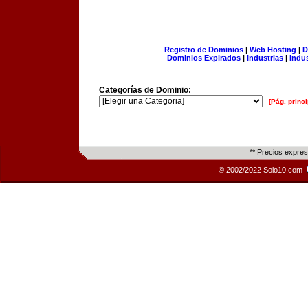
Registro de Dominios
|
Web Hosting
|
D
Dominios Expirados
|
Industrias
|
Indu
Categorías de Dominio:
[Pág. princi
** Precios expre
© 2002/2022 Solo10.com