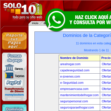
Dominios de la Categorí
11 dominios en esta categ
Mostrando 1 de 11
Nombre de Dominio
Precio
areahogar.com
Oferta
cajadeseguridad.com
Oferta
e-jovenes.com
Oferta
e-Seguridad.com
Oferta
empresaencasa.com
Oferta
mantenimientodelhogar.com
Oferta
seguropersonal.com
Oferta
segurosparaelhogar.com
Oferta